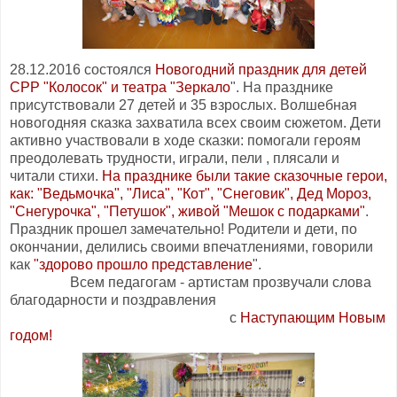
28.12.2016 состоялся
Новогодний праздник для детей
СРР "Колосок" и театра "Зеркало
". На празднике
присутствовали 27 детей и 35 взрослых. Волшебная
новогодняя сказка захватила всех своим сюжетом. Дети
активно участвовали в ходе сказки: помогали героям
преодолевать трудности, играли, пели , плясали и
читали стихи.
На празднике были такие сказочные герои,
как: "Ведьмочка", "Лиса", "Кот", "Снеговик", Дед Мороз,
"Снегурочка", "Петушок", живой "Мешок с подарками"
.
Праздник прошел замечательно! Родители и дети, по
окончании, делились своими впечатлениями, говорили
как
"здорово прошло представление
".
Всем педагогам - артистам прозвучали слова
благодарности и поздравления
с
Наступающим Новым
годом!